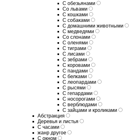
С обезьянами
Со львами
С кошками
С собаками
С домашними животными
С медведями
Со слонами
С оленями
С тиграми
С лисами
С зебрами
С коровами
С пандами
С белками
С леопардами
С рысями
С гепардами
С носорогами
С верблюдами
С зайцами и кроликами
Абстракция
Деревья и листья
С часами
жанр другое
С окном