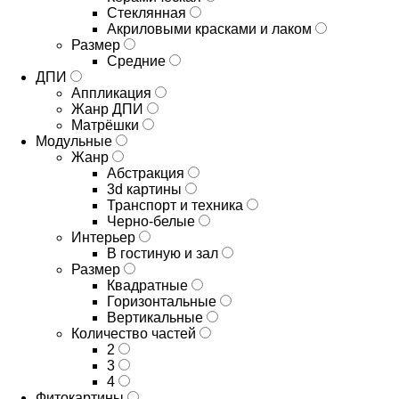
Стеклянная
Акриловыми красками и лаком
Размер
Средние
ДПИ
Аппликация
Жанр ДПИ
Матрёшки
Модульные
Жанр
Абстракция
3d картины
Транспорт и техника
Черно-белые
Интерьер
В гостиную и зал
Размер
Квадратные
Горизонтальные
Вертикальные
Количество частей
2
3
4
Фитокартины