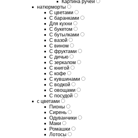
Картина ручей
натюрморты
С цветами
С баранками
Для кухни
C букетом
C бутылками
C вазой
C вином
C фруктами
C дичью
C зеркалом
C книгой
C кофе
C кувшинами
C водкой
C овощами
C посудой
с цветами
Пионы
Сирень
Одуванчики
Маки
Ромашки
Лотосы