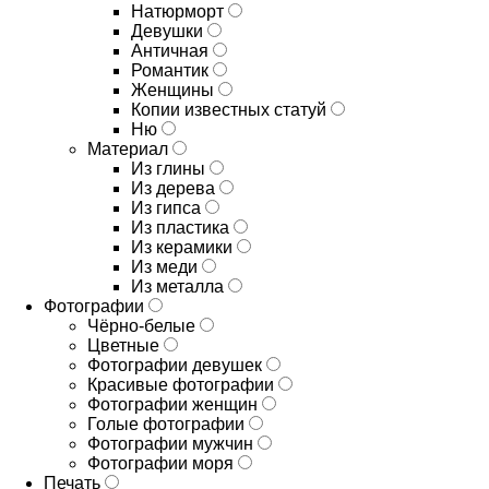
Натюрморт
Девушки
Античная
Романтик
Женщины
Копии известных статуй
Ню
Материал
Из глины
Из дерева
Из гипса
Из пластика
Из керамики
Из меди
Из металла
Фотографии
Чёрно-белые
Цветные
Фотографии девушек
Красивые фотографии
Фотографии женщин
Голые фотографии
Фотографии мужчин
Фотографии моря
Печать