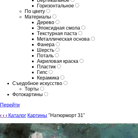
Вертикальное
Горизонтальное
По цвету
Материалы
Дерево
Эпоксидная смола
Текстурная паста
Металлическая основа
Фанера
Шерсть
Поталь
Акриловая краска
Пластик
Гипс
Керамика
Съедобное искусство
Торты
Фотокартины
Перейти
‹
‹
‹
Каталог
Картины
"Натюрморт 31"