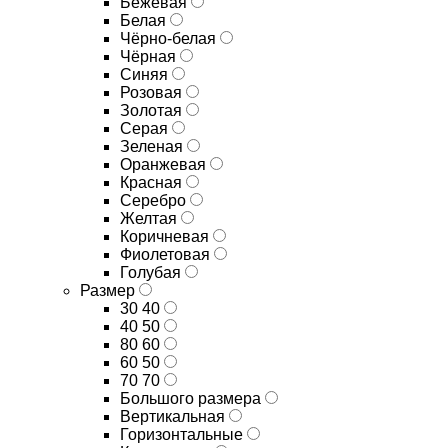
Бежевая
Белая
Чёрно-белая
Чёрная
Синяя
Розовая
Золотая
Серая
Зеленая
Оранжевая
Красная
Серебро
Желтая
Коричневая
Фиолетовая
Голубая
Размер
30 40
40 50
80 60
60 50
70 70
Большого размера
Вертикальная
Горизонтальные