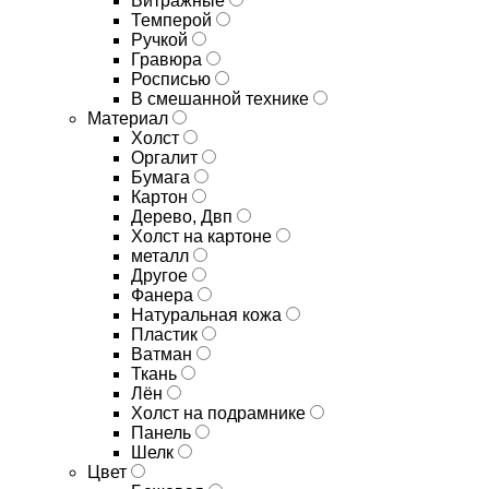
Витражные
Темперой
Ручкой
Гравюра
Росписью
В смешанной технике
Материал
Холст
Оргалит
Бумага
Картон
Дерево, Двп
Холст на картоне
металл
Другое
Фанера
Натуральная кожа
Пластик
Ватман
Ткань
Лён
Холст на подрамнике
Панель
Шелк
Цвет