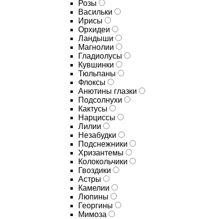
Розы
Васильки
Ирисы
Орхидеи
Ландыши
Магнолии
Гладиолусы
Кувшинки
Тюльпаны
Флоксы
Анютины глазки
Подсолнухи
Кактусы
Нарциссы
Лилии
Незабудки
Подснежники
Хризантемы
Колокольчики
Гвоздики
Астры
Камелии
Люпины
Георгины
Мимоза