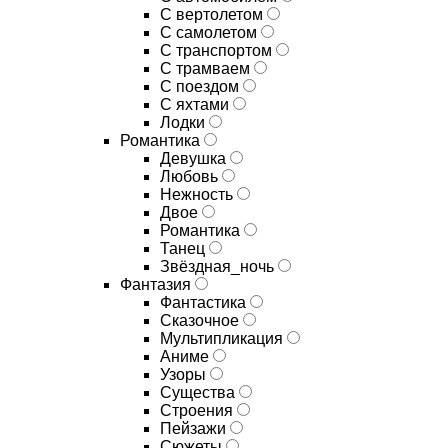
С вертолетом
С самолетом
С транспортом
С трамваем
С поездом
С яхтами
Лодки
Романтика
Девушка
Любовь
Нежность
Двое
Романтика
Танец
Звёздная_ночь
Фантазия
Фантастика
Сказочное
Мультипликация
Аниме
Узоры
Существа
Строения
Пейзажи
Сюжеты