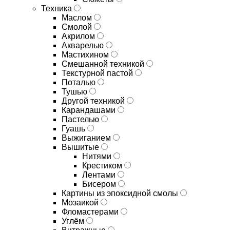
Техника
Маслом
Смолой
Акрилом
Акварелью
Мастихином
Смешанной техникой
Текстурной пастой
Поталью
Тушью
Другой техникой
Карандашами
Пастелью
Гуашь
Выжиганием
Вышитые
Нитями
Крестиком
Лентами
Бисером
Картины из эпоксидной смолы
Мозаикой
Фломастерами
Углём