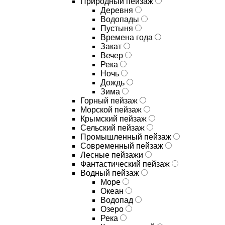
Природный пейзаж
Деревня
Водопады
Пустыня
Времена года
Закат
Вечер
Река
Ночь
Дождь
Зима
Горный пейзаж
Морской пейзаж
Крымский пейзаж
Сельский пейзаж
Промышленный пейзаж
Современный пейзаж
Лесные пейзажи
Фантастический пейзаж
Водный пейзаж
Море
Океан
Водопад
Озеро
Река