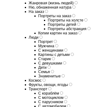
Жанровая (жизнь людей)
Ню, обнаженная натура
На заказ
Портреты на заказ
Портреты на холсте
Портреты детей
Портреты абстракция
Копии картин на заказ
Люди
Портрет
Мужчина
С женщинами
Картины с детьми
Старик
С девушками
Дети
Семья
Знаменитые
Космос
Фрукты, овощи, ягоды
Транспорт
С кораблём
С мотоциклом
С парусником
С автомобилем