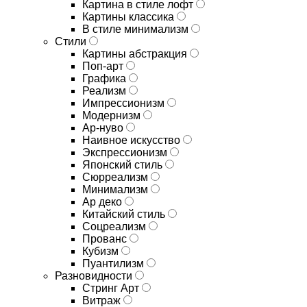
Картина в стиле лофт
Картины классика
В стиле минимализм
Стили
Картины абстракция
Поп-арт
Графика
Реализм
Импрессионизм
Модернизм
Ар-нуво
Наивное искусство
Экспрессионизм
Японский стиль
Сюрреализм
Минимализм
Ар деко
Китайский стиль
Соцреализм
Прованс
Кубизм
Пуантилизм
Разновидности
Стринг Арт
Витраж