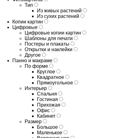
Тип
Из живых растений
Из сухих растений
Копии картин
Цифровые
Цифровые копии картин
Шаблоны для печати
Постеры и плакаты
Открытки и наклейки
Другое
Панно и макраме
По форме
Круглое
Квадратное
Прямоугольное
Интерьер
Спальня
Гостиная
Прихожая
Офис
Кабинет
Размер
Большое
Маленькое