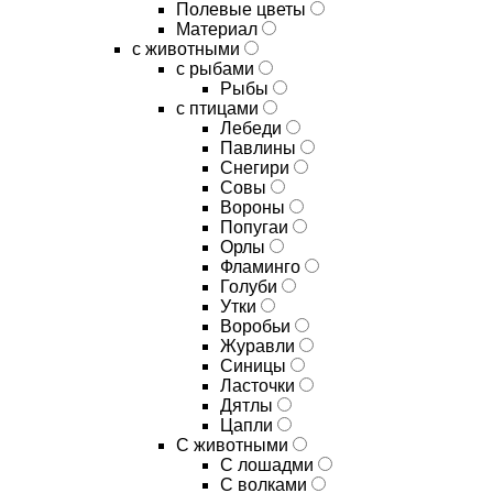
Полевые цветы
Материал
с животными
с рыбами
Рыбы
с птицами
Лебеди
Павлины
Снегири
Совы
Вороны
Попугаи
Орлы
Фламинго
Голуби
Утки
Воробьи
Журавли
Синицы
Ласточки
Дятлы
Цапли
С животными
С лошадми
С волками