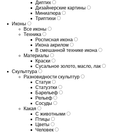
Диптих
Дизайнерские картины
Миниатюра
Триптихи
Иконы
Все иконы
Техника
Росписная икона
Икона акрилом
В смешанной технике икона
Материалы
Краски
Сусальное золото, масло, лак
Скульптура
Разновидности скульптур
Статуи
Статуэтки
Барельеф
Рельеф
Сосуды
Какая
С животными
Птицы
Цветы
Человек