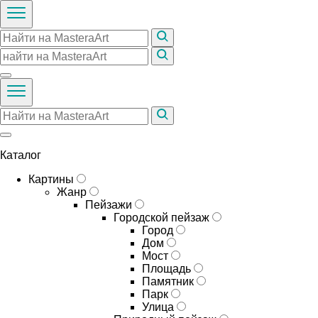
Каталог
Картины
Жанр
Пейзажи
Городской пейзаж
Город
Дом
Мост
Площадь
Памятник
Парк
Улица