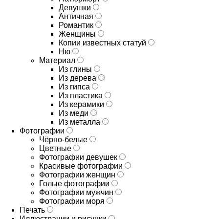
Девушки
Античная
Романтик
Женщины
Копии известных статуй
Ню
Материал
Из глины
Из дерева
Из гипса
Из пластика
Из керамики
Из меди
Из металла
Фотографии
Чёрно-белые
Цветные
Фотографии девушек
Красивые фотографии
Фотографии женщин
Голые фотографии
Фотографии мужчин
Фотографии моря
Печать
Иллюстрации и рисунки