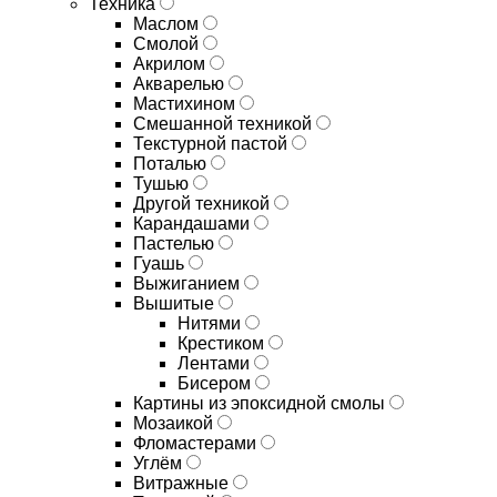
Техника
Маслом
Смолой
Акрилом
Акварелью
Мастихином
Смешанной техникой
Текстурной пастой
Поталью
Тушью
Другой техникой
Карандашами
Пастелью
Гуашь
Выжиганием
Вышитые
Нитями
Крестиком
Лентами
Бисером
Картины из эпоксидной смолы
Мозаикой
Фломастерами
Углём
Витражные