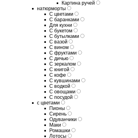
Картина ручей
натюрморты
С цветами
С баранками
Для кухни
C букетом
C бутылками
C вазой
C вином
C фруктами
C дичью
C зеркалом
C книгой
C кофе
C кувшинами
C водкой
C овощами
C посудой
с цветами
Пионы
Сирень
Одуванчики
Маки
Ромашки
Лотосы