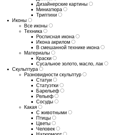
Дизайнерские картины
Миниатюра
Триптихи
Иконы
Все иконы
Техника
Росписная икона
Икона акрилом
В смешанной технике икона
Материалы
Краски
Сусальное золото, масло, лак
Скульптура
Разновидности скульптур
Статуи
Статуэтки
Барельеф
Рельеф
Сосуды
Какая
С животными
Птицы
Цветы
Человек
Натюрморт