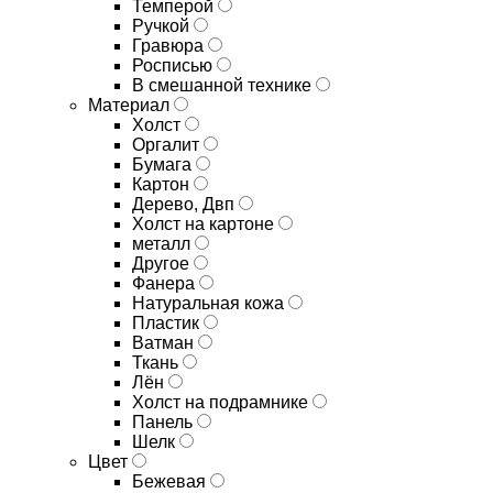
Темперой
Ручкой
Гравюра
Росписью
В смешанной технике
Материал
Холст
Оргалит
Бумага
Картон
Дерево, Двп
Холст на картоне
металл
Другое
Фанера
Натуральная кожа
Пластик
Ватман
Ткань
Лён
Холст на подрамнике
Панель
Шелк
Цвет
Бежевая