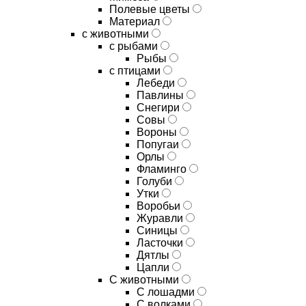
Полевые цветы
Материал
с животными
с рыбами
Рыбы
с птицами
Лебеди
Павлины
Снегири
Совы
Вороны
Попугаи
Орлы
Фламинго
Голуби
Утки
Воробьи
Журавли
Синицы
Ласточки
Дятлы
Цапли
С животными
С лошадми
С волками