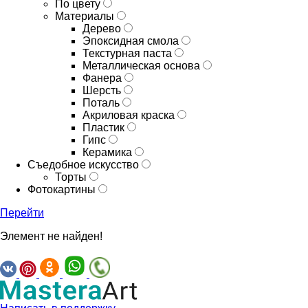
По цвету
Материалы
Дерево
Эпоксидная смола
Текстурная паста
Металлическая основа
Фанера
Шерсть
Поталь
Акриловая краска
Пластик
Гипс
Керамика
Съедобное искусство
Торты
Фотокартины
Перейти
Элемент не найден!