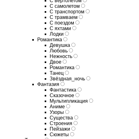
С вертолетом
С самолетом
С транспортом
С трамваем
С поездом
С яхтами
Лодки
Романтика
Девушка
Любовь
Нежность
Двое
Романтика
Танец
Звёздная_ночь
Фантазия
Фантастика
Сказочное
Мультипликация
Аниме
Узоры
Существа
Строения
Пейзажи
Сюжеты