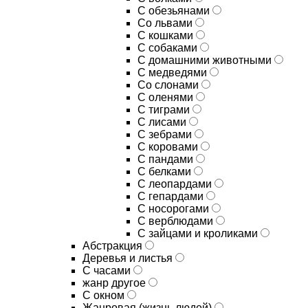
С обезьянами
Со львами
С кошками
С собаками
С домашними животными
С медведями
Со слонами
С оленями
С тиграми
С лисами
С зебрами
С коровами
С пандами
С белками
С леопардами
С гепардами
С носорогами
С верблюдами
С зайцами и кроликами
Абстракция
Деревья и листья
С часами
жанр другое
С окном
Жанровая (жизнь людей)