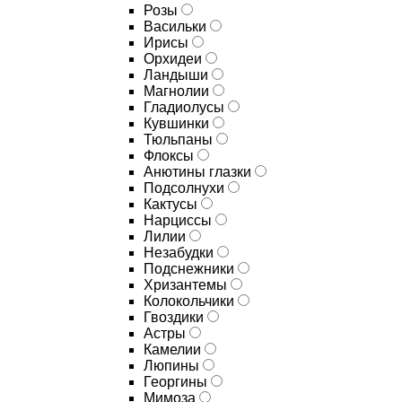
Розы
Васильки
Ирисы
Орхидеи
Ландыши
Магнолии
Гладиолусы
Кувшинки
Тюльпаны
Флоксы
Анютины глазки
Подсолнухи
Кактусы
Нарциссы
Лилии
Незабудки
Подснежники
Хризантемы
Колокольчики
Гвоздики
Астры
Камелии
Люпины
Георгины
Мимоза