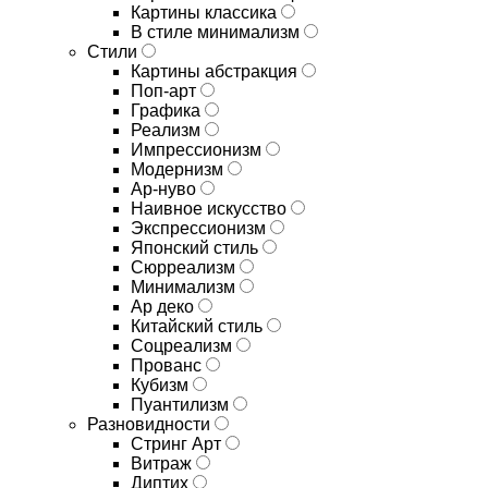
Картины классика
В стиле минимализм
Стили
Картины абстракция
Поп-арт
Графика
Реализм
Импрессионизм
Модернизм
Ар-нуво
Наивное искусство
Экспрессионизм
Японский стиль
Сюрреализм
Минимализм
Ар деко
Китайский стиль
Соцреализм
Прованс
Кубизм
Пуантилизм
Разновидности
Стринг Арт
Витраж
Диптих