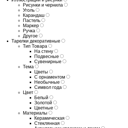
Рисунки и чернила
Уголь
Карандаш
Пастель
Маркер
Ручка
Другое
Тарелки декоративные
Тип Товара
На стену
Подвесные
Сувенирные
Тема
Цветы
С орнаментом
Необычные
Символ года
Цвет
Белый
Золотой
Цветные
Материалы
Керамическая
Стеклянная