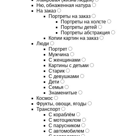
Ню, обнаженная натура
На заказ
Портреты на заказ
Портреты на холсте
Портреты детей
Портреты абстракция
Копии картин на заказ
Люди
Портрет
Мужчина
С женщинами
Картины с детьми
Старик
С девушками
Дети
Семья
Знаменитые
Космос
Фрукты, овощи, ягоды
Транспорт
С кораблём
С мотоциклом
С парусником
С автомобилем