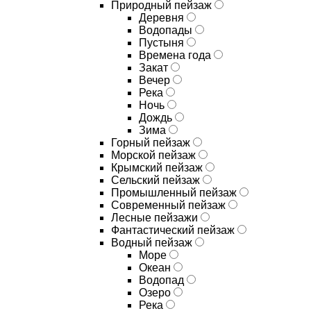
Природный пейзаж
Деревня
Водопады
Пустыня
Времена года
Закат
Вечер
Река
Ночь
Дождь
Зима
Горный пейзаж
Морской пейзаж
Крымский пейзаж
Сельский пейзаж
Промышленный пейзаж
Современный пейзаж
Лесные пейзажи
Фантастический пейзаж
Водный пейзаж
Море
Океан
Водопад
Озеро
Река