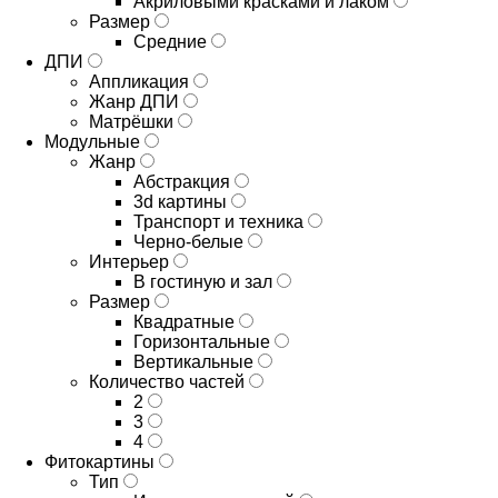
Акриловыми красками и лаком
Размер
Средние
ДПИ
Аппликация
Жанр ДПИ
Матрёшки
Модульные
Жанр
Абстракция
3d картины
Транспорт и техника
Черно-белые
Интерьер
В гостиную и зал
Размер
Квадратные
Горизонтальные
Вертикальные
Количество частей
2
3
4
Фитокартины
Тип