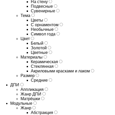
На стену
Подвесные
Сувенирные
Тема
Цветы
С орнаментом
Необычные
Символ года
Цвет
Белый
Золотой
Цветные
Материалы
Керамическая
Стеклянная
Акриловыми красками и лаком
Размер
Средние
ДПИ
Аппликация
Жанр ДПИ
Матрёшки
Модульные
Жанр
Абстракция