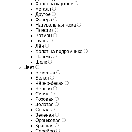
Холст на картоне
металл
Другое
Фанера
Натуральная кожа
Пластик
Ватман
Ткань
Лён
Холст на подрамнике
Панель
Шелк
Цвет
Бежевая
Белая
Чёрно-белая
Чёрная
Синяя
Розовая
Золотая
Серая
Зеленая
Оранжевая
Красная
Серебро