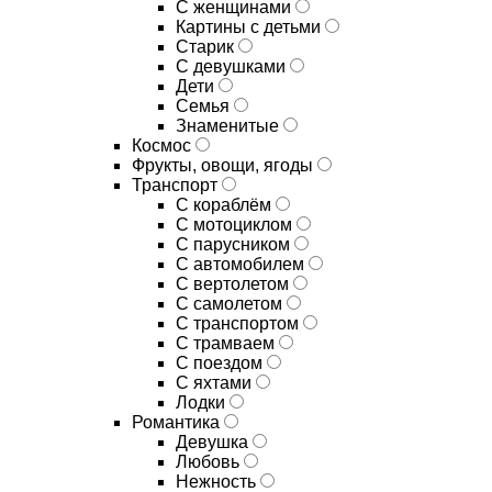
С женщинами
Картины с детьми
Старик
С девушками
Дети
Семья
Знаменитые
Космос
Фрукты, овощи, ягоды
Транспорт
С кораблём
С мотоциклом
С парусником
С автомобилем
С вертолетом
С самолетом
С транспортом
С трамваем
С поездом
С яхтами
Лодки
Романтика
Девушка
Любовь
Нежность