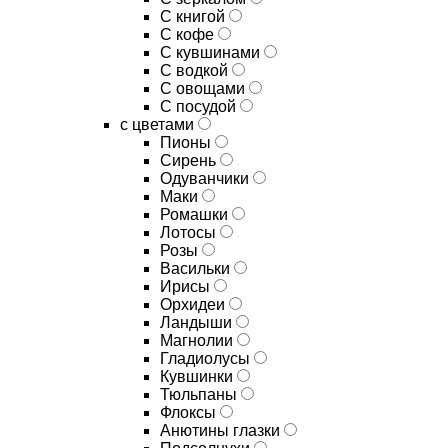
C книгой
C кофе
C кувшинами
C водкой
C овощами
C посудой
с цветами
Пионы
Сирень
Одуванчики
Маки
Ромашки
Лотосы
Розы
Васильки
Ирисы
Орхидеи
Ландыши
Магнолии
Гладиолусы
Кувшинки
Тюльпаны
Флоксы
Анютины глазки