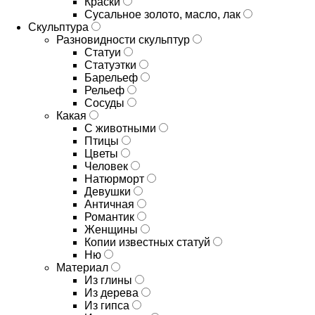
Краски
Сусальное золото, масло, лак
Скульптура
Разновидности скульптур
Статуи
Статуэтки
Барельеф
Рельеф
Сосуды
Какая
С животными
Птицы
Цветы
Человек
Натюрморт
Девушки
Античная
Романтик
Женщины
Копии известных статуй
Ню
Материал
Из глины
Из дерева
Из гипса