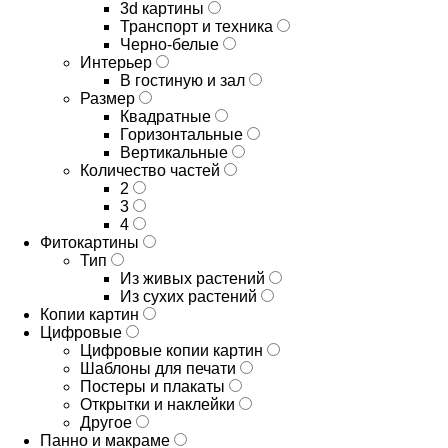
3d картины
Транспорт и техника
Черно-белые
Интерьер
В гостиную и зал
Размер
Квадратные
Горизонтальные
Вертикальные
Количество частей
2
3
4
Фитокартины
Тип
Из живых растений
Из сухих растений
Копии картин
Цифровые
Цифровые копии картин
Шаблоны для печати
Постеры и плакаты
Открытки и наклейки
Другое
Панно и макраме