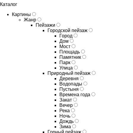
Каталог
Картины
Жанр
Пейзажи
Городской пейзаж
Город
Дом
Мост
Площадь
Памятник
Парк
Улица
Природный пейзаж
Деревня
Водопады
Пустыня
Времена года
Закат
Вечер
Река
Ночь
Дождь
Зима
Горный пейзаж