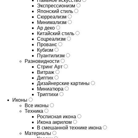
Наивное искусство
Экспрессионизм
Японский стиль
Сюрреализм
Минимализм
Ар деко
Китайский стиль
Соцреализм
Прованс
Кубизм
Пуантилизм
Разновидности
Стринг Арт
Витраж
Диптих
Дизайнерские картины
Миниатюра
Триптихи
Иконы
Все иконы
Техника
Росписная икона
Икона акрилом
В смешанной технике икона
Материалы