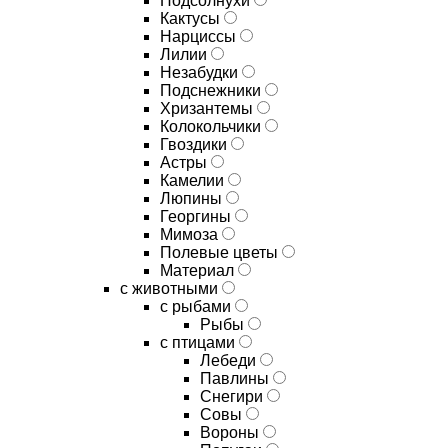
Подсолнухи
Кактусы
Нарциссы
Лилии
Незабудки
Подснежники
Хризантемы
Колокольчики
Гвоздики
Астры
Камелии
Люпины
Георгины
Мимоза
Полевые цветы
Материал
с животными
с рыбами
Рыбы
с птицами
Лебеди
Павлины
Снегири
Совы
Вороны