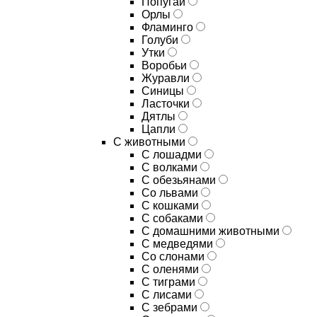
Попугаи
Орлы
Фламинго
Голуби
Утки
Воробьи
Журавли
Синицы
Ласточки
Дятлы
Цапли
С животными
С лошадми
С волками
С обезьянами
Со львами
С кошками
С собаками
С домашними животными
С медведями
Со слонами
С оленями
С тиграми
С лисами
С зебрами