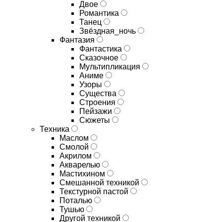
Двое
Романтика
Танец
Звёздная_ночь
Фантазия
Фантастика
Сказочное
Мультипликация
Аниме
Узоры
Существа
Строения
Пейзажи
Сюжеты
Техника
Маслом
Смолой
Акрилом
Акварелью
Мастихином
Смешанной техникой
Текстурной пастой
Поталью
Тушью
Другой техникой