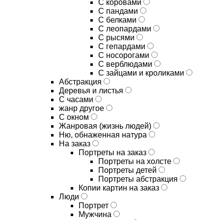
С коровами
С пандами
С белками
С леопардами
С рысями
С гепардами
С носорогами
С верблюдами
С зайцами и кроликами
Абстракция
Деревья и листья
С часами
жанр другое
С окном
Жанровая (жизнь людей)
Ню, обнаженная натура
На заказ
Портреты на заказ
Портреты на холсте
Портреты детей
Портреты абстракция
Копии картин на заказ
Люди
Портрет
Мужчина