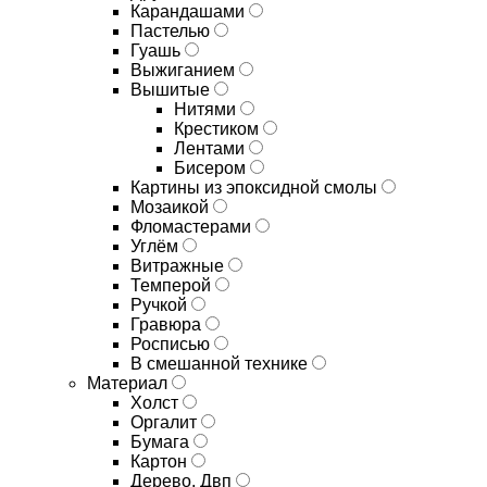
Карандашами
Пастелью
Гуашь
Выжиганием
Вышитые
Нитями
Крестиком
Лентами
Бисером
Картины из эпоксидной смолы
Мозаикой
Фломастерами
Углём
Витражные
Темперой
Ручкой
Гравюра
Росписью
В смешанной технике
Материал
Холст
Оргалит
Бумага
Картон
Дерево, Двп